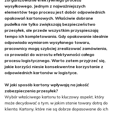
zorganizowanie efektywnego procesu
jaki
wysyłkowego. Jednym z najważniejszych
elementów tego procesu jest dobór odpowiednich
sposób
opakowań kartonowych. Właściwie dobrane
pudełka nie tylko zwiększają bezpieczeństwo
dobrze
przesyłek, ale przede wszystkim przyspieszają
tempo ich kompletowania. Gdy opakowanie idealnie
dobrane
odpowiada wymiarom wysyłanego towaru,
pracownicy mogą szybciej zrealizować zamówienia,
pudełka
co prowadzi do wzrostu efektywności całego
przyspieszają
procesu logistycznego. Warto zatem przyjrzeć się,
jakie korzyści niesie konsekwentne korzystanie z
kompletowanie
odpowiednich kartonów w logistyce.
wysyłek?
W jaki sposób kartony wpływają na jakość
zabezpieczenia przesyłek?
Wybór właściwego kartonu to kluczowy aspekt, który
może decydować o tym, w jakim stanie towary dotrą do
klienta. Kartony, które nie są dobrze dopasowane do ich