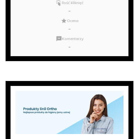
Ilość kliknięć
-
Ocena
-
Komentarzy
-