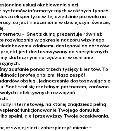
esjonalne usługi okablowania sieci
e systemów informatycznych w różnych typach
Nasza ekspertyza w tej dziedzinie pozwala na
acy, co jest nieocenione w dzisiejszym świecie,
ę.
 Internetu – ISnet z dumą prezentuje również
 rozwiązania w zakresie nadzoru wizyjnego
całodobowemu zdalnemu dostępowi do obrazów
dy projekt jest dostosowywany do specyficznych
emy skutecznymi narzędziami w ochronie
rcyjnych.
śmy zaufanie ponad trzech tysięcy klientów. To
idność i profesjonalizm. Nasz zespół
dardów obsługi, jednocześnie dostosowując się
mu ISnet stał się rzetelnym partnerem, zarówno
trwałych i efektywnych rozwiązań
ych.
ony internetowej, na której znajdziesz pełną
 wspierać funkcjonowanie Twojego domu lub
ylko spełni, ale i przewyższy Twoje oczekiwania.
jał swojej sieci i zabezpieczyć mienie –