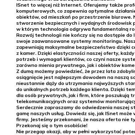
ISnet to więcej niż Internet. Oferujemy także prof
komputerowych, co zapewnia optymalne działani
obiektów, od mieszkań po przestrzenie biurowe. 
stworzenie bezpiecznych i wydajnych środowisk pr
w którym technologia odgrywa fundamentalną rol
Rozwój technologii nie kończy się na dostępie do
swoje zaawansowane systemy monitoringu. Nasze
zapewniają maksymalne bezpieczeństwo dzięki 
z kamer. Dzięki elastyczności naszej oferty, każ
potrzeb i wymagań klientów, co czyni nasze syst
zarówno mienia prywatnego, jak i obiektów kome
Z dumą możemy powiedzieć, że przez lata zdobyli
osiągnięcie jest najlepszym dowodem na naszą sol
nieustannie dąży do utrzymania najwyższych stan
do unikalnych potrzeb każdego klienta. Dzięki te
dla osób prywatnych, jak i firm, które poszukują 
telekomunikacyjnych oraz systemów monitorując
Serdecznie zapraszamy do odwiedzenia naszej str
gamę naszych usług. Dowiedz się, jak ISnet może
firmy. Jesteśmy przekonani, że nasza oferta nie t
Przekonaj się o tym osobiście!
Nie przegap okazji, aby w pełni wykorzystać potenc