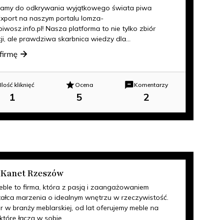
amy do odkrywania wyjątkowego świata piwa
xport na naszym portalu lomza-
piwosz.info.pl! Nasza platforma to nie tylko zbiór
ji, ale prawdziwa skarbnica wiedzy dla...
firmę
Ilość kliknięć
Ocena
Komentarzy
1
5
2
 Kanet Rzeszów
eble to firma, która z pasją i zaangażowaniem
tałca marzenia o idealnym wnętrzu w rzeczywistość.
er w branży meblarskiej, od lat oferujemy meble na
które łączą w sobie...