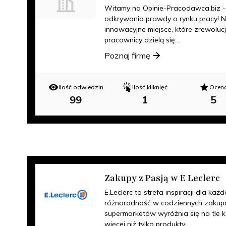
Witamy na Opinie-Pracodawca.biz - 
odkrywania prawdy o rynku pracy! N
innowacyjne miejsce, które zrewoluc
pracownicy dzielą się...
Poznaj firmę
Ilość odwiedzin
Ilość kliknięć
Ocen
99
1
5
Zakupy z Pasją w E Leclerc
E.Leclerc to strefa inspiracji dla każd
różnorodność w codziennych zakupa
supermarketów wyróżnia się na tle ko
więcej niż tylko produkty...