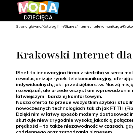
Strona główna
Katalog firm
Biznes
Internet i telekomunikacja
Krako
Krakowski Internet dla
ISnet to innowacyjna firma z siedzibą w sercu m
rewolucjonizuje rynek telekomunikacyjny, oferując
indywidualnych, jak i przedsiębiorstw. Naszą misj
rozwiązań, ale przede wszystkim wprowadzanie in
łatwiejszym i bardziej komfortowym.
Nasza oferta to przede wszystkim szybki i stabi
nowoczesnych technologiach takich jak FTTH (Fibe
Dzięki nim w łatwy sposób możemy dostosować inf
skutkuje niewiarygodnie wysoką jakością połącze
prędkości – to także niezawodność w czasach, gd
codziennego oraz zarządzania biznesem.