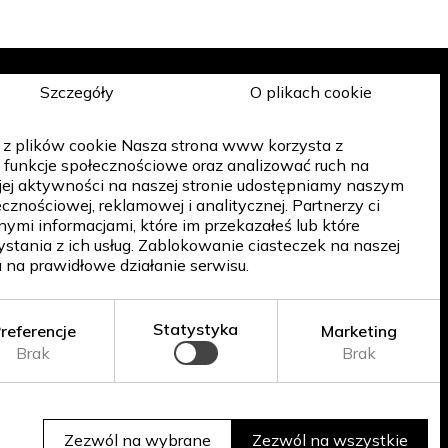
Szczegóły
O plikach cookie
a z plików cookie Nasza strona www korzysta z
O nas
Kontakt
Polityka prywatności (RODO. Cookies)
 funkcje społecznościowe oraz analizować ruch na
ojej aktywności na naszej stronie udostępniamy naszym
cznościowej, reklamowej i analitycznej. Partnerzy ci
nymi informacjami, które im przekazałeś lub które
ystania z ich usług. Zablokowanie ciasteczek na naszej
na prawidłowe działanie serwisu.
Statystyka
referencje
Marketing
Brak
Brak
Polityka prywatności
Ustawienia plików cookie
Zezwól na wybrane
Zezwól na wszystkie