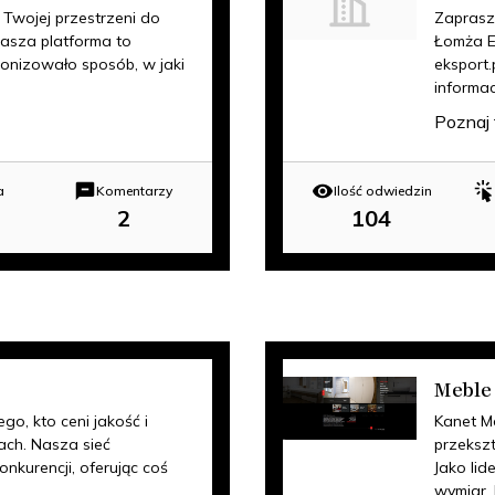
Twojej przestrzeni do
Zaprasz
asza platforma to
Łomża E
jonizowało sposób, w jaki
eksport.
informac
Poznaj 
a
Komentarzy
Ilość odwiedzin
2
104
Meble
ego, kto ceni jakość i
Kanet M
ch. Nasza sieć
przeksz
nkurencji, oferując coś
Jako lid
wymiar, 