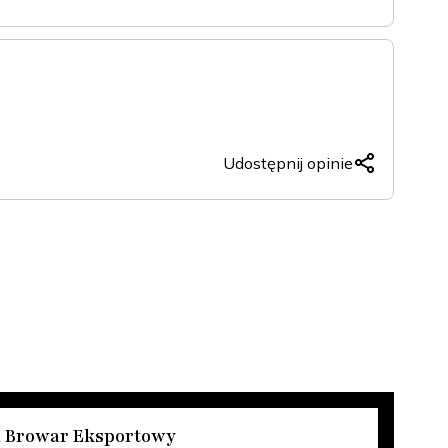
(Twitter)
Udostępnij opinie
Copy
Facebook
X
LinkedIn
(Twitter)
 Browar Eksportowy