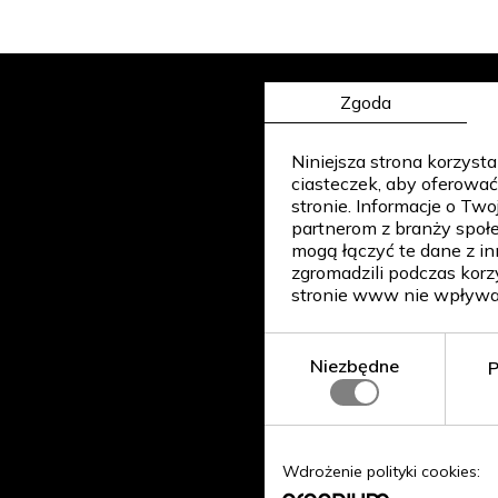
Zgoda
Niniejsza strona korzyst
ciasteczek, aby oferować
stronie. Informacje o Tw
partnerom z branży społe
mogą łączyć te dane z in
zgromadzili podczas korz
stronie www nie wpływa 
Niezbędne
P
Wdrożenie polityki cookies: