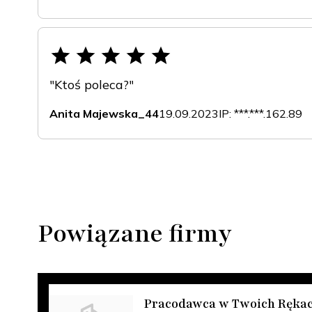
"Ktoś poleca?"
Anita Majewska_44
19.09.2023
IP: ***.***.162.89
Powiązane firmy
Pracodawca w Twoich Ręka