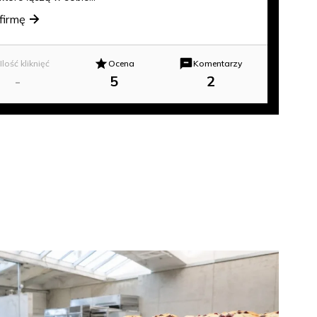
firmę
Ilość kliknięć
Ocena
Komentarzy
-
5
2